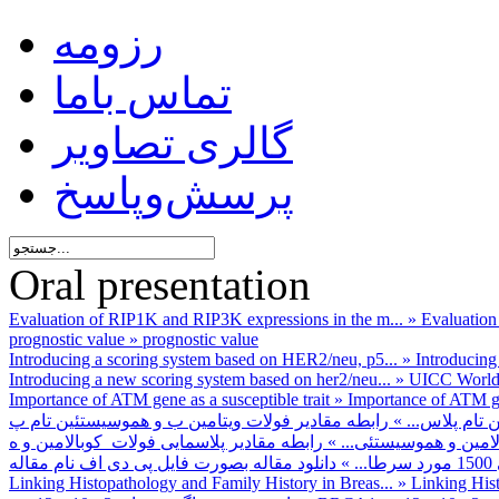
رزومه
تماس باما
گالری تصاویر
پرسش‌وپاسخ
Oral presentation
Evaluation of RIP1K and RIP3K expressions in the m...
»
Evaluation
prognostic value
»
prognostic value
Introducing a scoring system based on HER2/neu, p5...
»
Introducing
Introducing a new scoring system based on her2/neu...
»
UICC World 
Importance of ATM gene as a susceptible trait
»
Importance of ATM gene
تام پلاس...
»
لامین و هموسیستئی...
»
.
»
Linking Histopathology and Family History in Breas...
»
Linking Hist