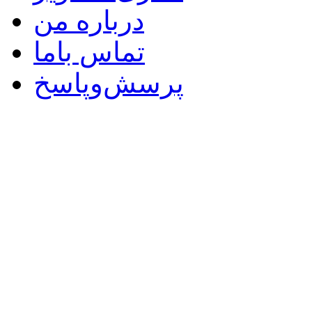
درباره من
تماس باما
پرسش‌وپاسخ
web designer &m
email:m.sh