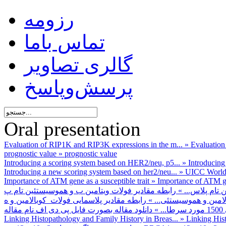
رزومه
تماس باما
گالری تصاویر
پرسش‌وپاسخ
Oral presentation
Evaluation of RIP1K and RIP3K expressions in the m...
»
Evaluation
prognostic value
»
prognostic value
Introducing a scoring system based on HER2/neu, p5...
»
Introducing
Introducing a new scoring system based on her2/neu...
»
UICC World 
Importance of ATM gene as a susceptible trait
»
Importance of ATM gene
تام پلاس...
»
لامین و هموسیستئی...
»
.
»
Linking Histopathology and Family History in Breas...
»
Linking Hist